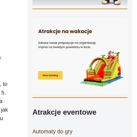
e
 to
 5.
a
 jak
Atrakcje eventowe
pu
Automaty do gry