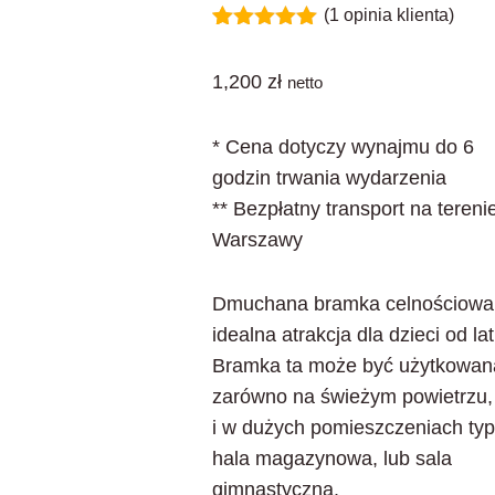
(
1
opinia klienta)
Oceniony
1
5.00
na 5
1,200
zł
netto
na
podstawie
oceny
klienta
* Cena dotyczy wynajmu do 6
godzin trwania wydarzenia
** Bezpłatny transport na tereni
Warszawy
Dmuchana bramka celnościowa,
idealna atrakcja dla dzieci od lat
Bramka ta może być użytkowan
zarówno na świeżym powietrzu,
i w dużych pomieszczeniach ty
hala magazynowa, lub sala
gimnastyczna.