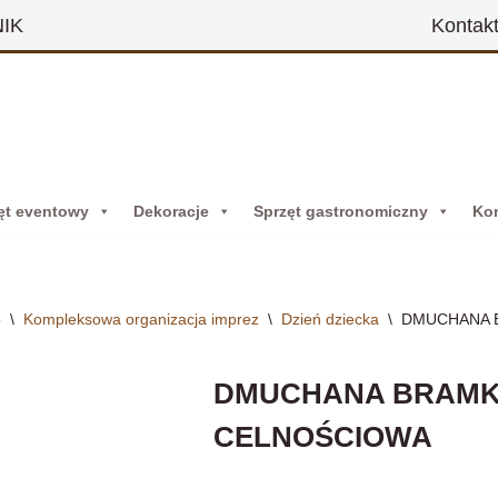
Kontak
IK
ęt eventowy
Dekoracje
Sprzęt gastronomiczny
Ko
o
\
Kompleksowa organizacja imprez
\
Dzień dziecka
\
DMUCHANA 
DMUCHANA BRAM
CELNOŚCIOWA