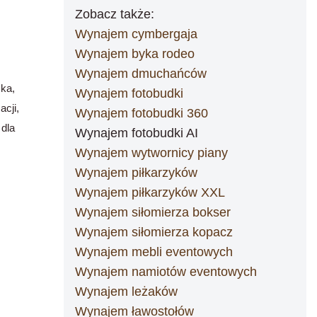
Zobacz także:
Wynajem cymbergaja
Wynajem byka rodeo
Wynajem dmuchańców
ska
,
Wynajem fotobudki
acji
,
Wynajem fotobudki 360
 dla
Wynajem fotobudki AI
Wynajem wytwornicy piany
Wynajem piłkarzyków
Wynajem piłkarzyków XXL
Wynajem siłomierza bokser
Wynajem siłomierza kopacz
Wynajem mebli eventowych
Wynajem namiotów eventowych
Wynajem leżaków
Wynajem ławostołów