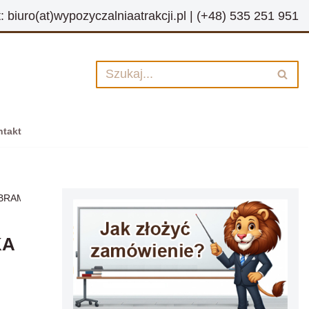
t:
biuro(at)wypozyczalniaatrakcji.pl
|
(+48) 535 251 951
ntakt
BRAMKA CELNOŚCIOWA
KA