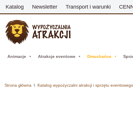
Katalog
Newsletter
Transport i warunki
CENN
Przejdź
do
treści
Animacje
Atrakcje eventowe
Dmuchańce
Sprz
Strona główna
\
Katalog wypożyczalni atrakcji i sprzętu eventoweg