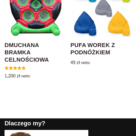
DMUCHANA
PUFA WOREK Z
BRAMKA
PODNÓŻKIEM
CELNOŚCIOWA
49
zł
netto
Oceniono
1,200
zł
netto
5.00
na 5
Dlaczego my?