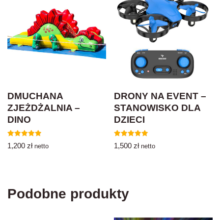
DMUCHANA
DRONY NA EVENT –
ZJEŻDŻALNIA –
STANOWISKO DLA
DINO
DZIECI
Oceniono
Oceniono
1,200
zł
1,500
zł
netto
netto
5.00
5.00
na 5
na 5
Podobne produkty