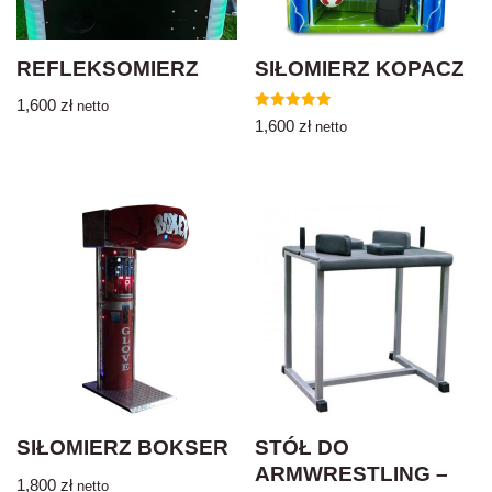
REFLEKSOMIERZ
SIŁOMIERZ KOPACZ
1,600
zł
netto
Oceniono
1,600
zł
netto
5.00
na 5
SIŁOMIERZ BOKSER
STÓŁ DO
ARMWRESTLING –
1,800
zł
netto