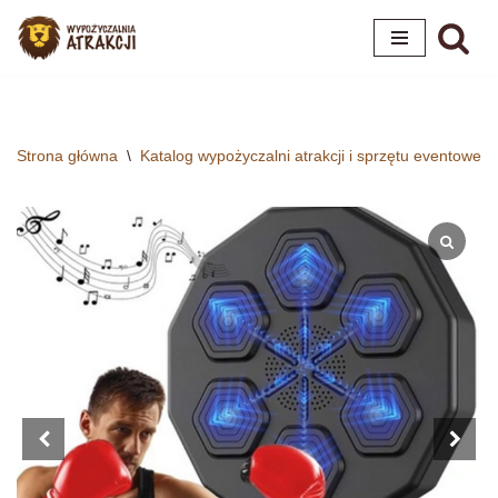
Przejdź
do
treści
Strona główna
\
Katalog wypożyczalni atrakcji i sprzętu eventoweg